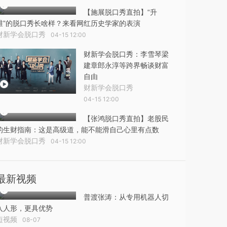
【施展脱口秀直拍】“升
维”的脱口秀长啥样？来看网红历史学家的表演
财新学会脱口秀
04-15 12:00
财新学会脱口秀：李雪琴梁
建章郎永淳等跨界畅谈财富
自由
财新学会脱口秀
04-15 12:00
【张鸿脱口秀直拍】老股民
的生财指南：这是高级道，能不能滑自己心里有点数
财新学会脱口秀
04-15 12:00
最新视频
普渡张涛：从专用机器人切
入人形，更具优势
短视频
08-07