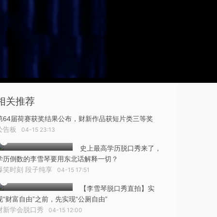
相关推荐
第64届荷赛获奖结果公布，财新作品获短片类三等奖
公告板
04-15 23:13
史上最高学历脱口秀来了，
学历倒数的李雪琴要用东北话解释一切？
爆笑时刻 段子纯享
04-15 17:51
【李雪琴脱口秀直拍】实
现“财富自由”之前，先实现“公厕自由”
财新学会脱口秀
04-15 12:00