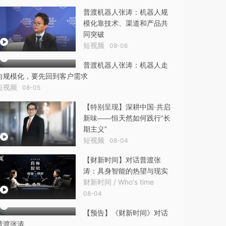
普渡机器人张涛：机器人规
模化靠技术、渠道和产品共
同突破
短视频
08-06
普渡机器人张涛：机器人走
向规模化，要先回到客户需求
短视频
08-05
【特别呈现】深耕中国·共启
新味——恒天然如何践行“长
期主义”
短视频
08-04
【财新时间】对话普渡张
涛：具身智能的热望与现实
财新时间 / Who's time
08-04
【预告】《财新时间》对话
普渡张涛