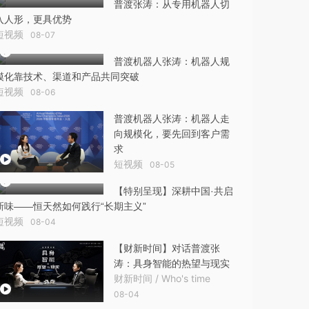
普渡张涛：从专用机器人切
入人形，更具优势
短视频
08-07
普渡机器人张涛：机器人规
模化靠技术、渠道和产品共同突破
短视频
08-06
普渡机器人张涛：机器人走
向规模化，要先回到客户需
求
短视频
08-05
【特别呈现】深耕中国·共启
新味——恒天然如何践行“长期主义”
短视频
08-04
【财新时间】对话普渡张
涛：具身智能的热望与现实
财新时间 / Who's time
08-04