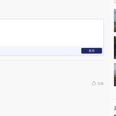
发布
·
回复