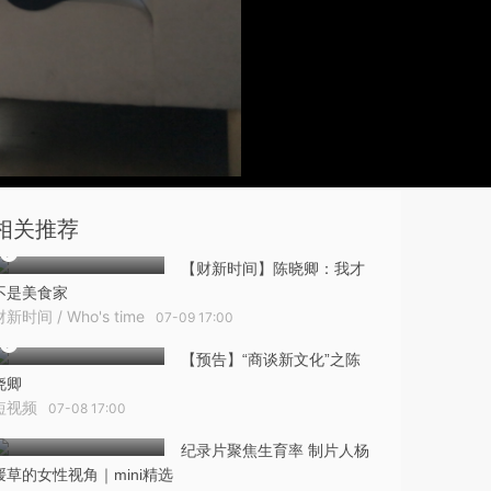
相关推荐
【财新时间】陈晓卿：我才
不是美食家
财新时间 / Who's time
07-09 17:00
【预告】“商谈新文化”之陈
晓卿
短视频
07-08 17:00
纪录片聚焦生育率 制片人杨
媛草的女性视角｜mini精选