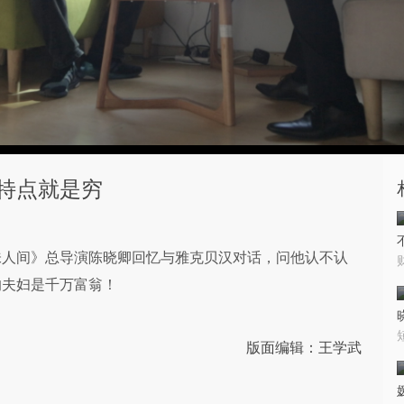
特点就是穷
味人间》总导演陈晓卿回忆与雅克贝汉对话，问他认不认
的夫妇是千万富翁！
版面编辑：王学武