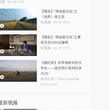
话题
05-09 11:07
【预告】“商谈新文化”之
《读库》张立宪
短视频
06-10 19:13
【预告】“商谈新文化”之摩
登天空CEO沈黎晖
短视频
05-27 17:15
【微纪录】在旱地牧羊的大
学生——逆沙而行系列纪录
片(2)
商旅纪录 / Story Journal
05-21 12:00
最新视频