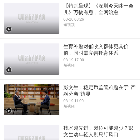
【特别呈现】《深圳今天眯一会
儿》万物有息，全网治愈
08-26 08:26
短视频
生育补贴对低收入群体更具价
值，同时需完善托育体系
08-19 17:00
短视频
彭文生：稳定币监管难题在于“产
融分离”边界
08-19 11:00
短视频
技术越先进，岗位可能越少？彭
文生劝年轻人别只盯风口