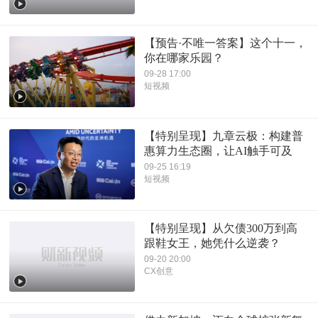
【预告·不唯一答案】这个十一，
你在哪家乐园？
09-28 17:00
短视频
【特别呈现】九章云极：构建普
惠算力生态圈，让AI触手可及
09-25 16:19
短视频
【特别呈现】从欠债300万到高
跟鞋女王，她凭什么逆袭？
09-20 20:00
CX创意