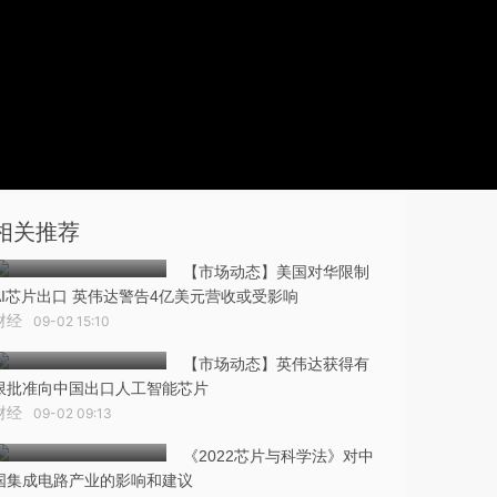
相关推荐
【市场动态】美国对华限制
AI芯片出口 英伟达警告4亿美元营收或受影响
财经
09-02 15:10
【市场动态】英伟达获得有
限批准向中国出口人工智能芯片
财经
09-02 09:13
《2022芯片与科学法》对中
国集成电路产业的影响和建议