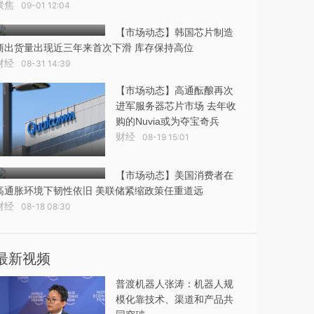
聚焦
09-01 12:04
【市场动态】韩国芯片制造
商出货量出现近三年来首次下滑 库存保持高位
财经
08-31 14:39
【市场动态】高通酝酿再次
进军服务器芯片市场 去年收
购的Nuvia或为夺宝奇兵
财经
08-19 15:01
【市场动态】美国消费者在
高通胀环境下韧性依旧 美联储紧缩政策任重道远
财经
08-18 08:30
最新视频
普渡机器人张涛：机器人规
模化靠技术、渠道和产品共