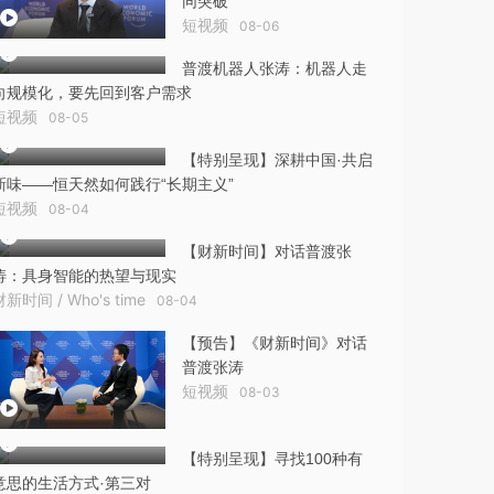
同突破
短视频
08-06
普渡机器人张涛：机器人走
向规模化，要先回到客户需求
短视频
08-05
【特别呈现】深耕中国·共启
新味——恒天然如何践行“长期主义”
短视频
08-04
【财新时间】对话普渡张
涛：具身智能的热望与现实
财新时间 / Who's time
08-04
【预告】《财新时间》对话
普渡张涛
短视频
08-03
【特别呈现】寻找100种有
意思的生活方式·第三对