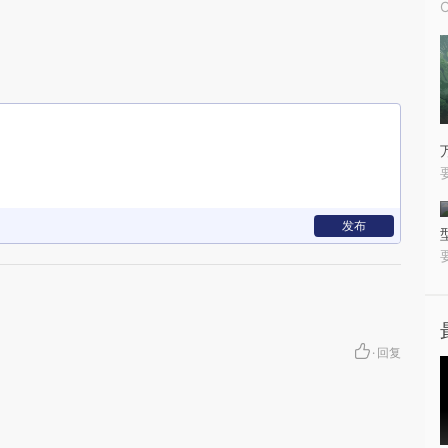
发布
·
回复