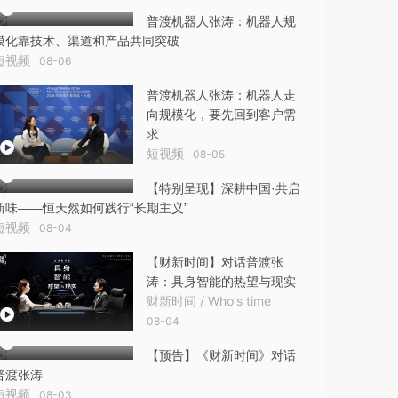
普渡机器人张涛：机器人规
模化靠技术、渠道和产品共同突破
短视频
08-06
普渡机器人张涛：机器人走
向规模化，要先回到客户需
求
短视频
08-05
【特别呈现】深耕中国·共启
新味——恒天然如何践行“长期主义”
短视频
08-04
【财新时间】对话普渡张
涛：具身智能的热望与现实
财新时间 / Who's time
08-04
【预告】《财新时间》对话
普渡张涛
短视频
08-03