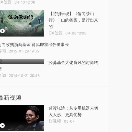
CX创意
04-10 12:00
【特别呈现】《偏向茶山
行》｜山的答案，是行出来
的
CX创意
04-08 12:00
万向收购浙商基金 肖风即将出任董事长
要闻
2015-01-29 19:05
公募基金大佬肖风的时尚转
型
要闻
2014-10-21 09:43
最新视频
普渡张涛：从专用机器人切
入人形，更具优势
短视频
08-07