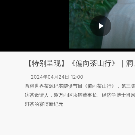
【特别呈现】《偏向茶山行》｜洞
2024年04月24日 12:00
首档世界茶源纪实随谈节目《偏向茶山行》，第三
访茶邀请人，邀万向区块链董事长、经济学博士肖
洱茶的赛博新纪元