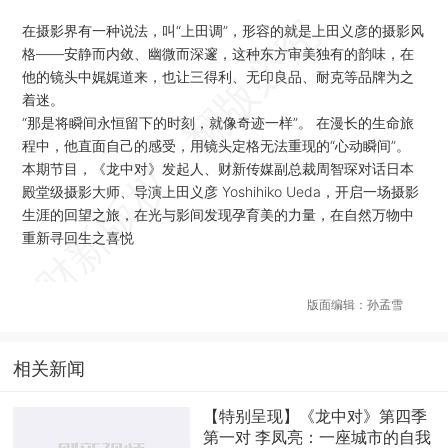
在摄影界有一种说法，叫“上田调”，形容的就是上田义彦的摄影风
格——安静而内敛、幽微而深邃，这种东方审美独有的韵味，在
他的镜头中娓娓道来，也让三得利、无印良品、耐克等品牌为之
着迷。
“那是将瞬间永恒留下的时刻，就像奇迹一样”。 在漫长的生命旅
程中，他直面自己的感受，用镜头定格无法重现的“心动瞬间”。
本期节目，《龙中对》发起人、财新传媒副总裁周智琛对话日本
殿堂级摄影大师、导演上田义彦 Yoshihiko Ueda，开启一场摄影
生涯的回望之旅，在光与影间发现孕育美的力量，在自然万物中
重新寻回生之喜悦
版面编辑：孙孟雪
相关新闻
【特别呈现】《龙中对》第四季
第一对 李凤亮：一座城市的自我