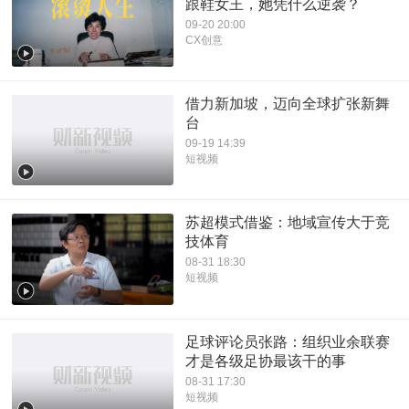
跟鞋女王，她凭什么逆袭？
09-20 20:00
CX创意
借力新加坡，迈向全球扩张新舞
台
09-19 14:39
短视频
苏超模式借鉴：地域宣传大于竞
技体育
08-31 18:30
短视频
足球评论员张路：组织业余联赛
才是各级足协最该干的事
08-31 17:30
短视频