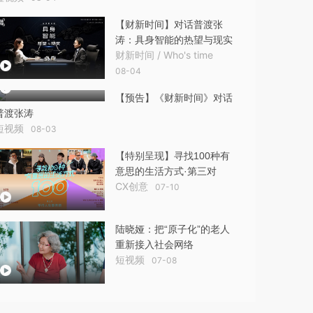
【财新时间】对话普渡张
涛：具身智能的热望与现实
财新时间 / Who's time
08-04
【预告】《财新时间》对话
普渡张涛
短视频
08-03
【特别呈现】寻找100种有
意思的生活方式·第三对
CX创意
07-10
陆晓娅：把“原子化”的老人
重新接入社会网络
短视频
07-08