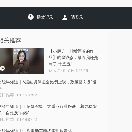
播放记录
请登录
相关推荐
【小狮子｜财经评论的作
品】诚惶诚恐，最终我还是
写了“十五五”
达人合作
01-15 16:05
财经早知道｜A股融资保证金比例上调，政策指向要“慢
牛”
每日推荐
01-15 07:12
财经早知道｜工信部召集十大重点行业座谈：着力稳增
长，自觉反“内卷”
每日推荐
01-14 07:14
财经早知道｜中欧电动车商战实现软着陆