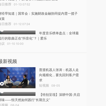
每日推荐
01-13 07:52
财经早知道｜国常会：实施财政金融协同促内需一揽子
政策
每日推荐
01-12 07:24
年度音乐榜单盘点：全球最
流行的歌曲正在“抖音化”？｜爱乐
热议
01-10 10:00
最新视频
普渡机器人张涛：机器人走
向规模化，要先回到客户需
求
短视频
08-05
【特别呈现】深耕中国·共启
新味——恒天然如何践行“长期主义”
短视频
08-04