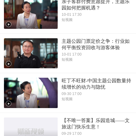
亲子客群付费意愿提升，主题乐
园如何把握机遇？
10-01 17:30
短视频
主题公园门票定价之争：行业如
何平衡投资回收与游客体验
10-01 17:00
短视频
旺丁不旺财-中国主题公园数量持
续增长的动力与隐忧
09-30 17:00
短视频
【不唯一答案】乐园造城——文
旅这门快乐生意！
09-29 17:00