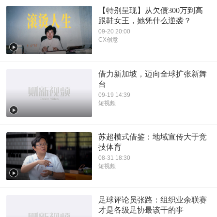
【特别呈现】从欠债300万到高
跟鞋女王，她凭什么逆袭？
09-20 20:00
CX创意
借力新加坡，迈向全球扩张新舞
台
09-19 14:39
短视频
苏超模式借鉴：地域宣传大于竞
技体育
08-31 18:30
短视频
足球评论员张路：组织业余联赛
才是各级足协最该干的事