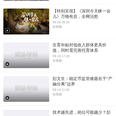
【特别呈现】《深圳今天眯一会
儿》万物有息，全网治愈
08-26 08:26
短视频
生育补贴对低收入群体更具价
值，同时需完善托育体系
08-19 17:00
短视频
彭文生：稳定币监管难题在于“产
融分离”边界
08-19 11:00
短视频
技术越先进，岗位可能越少？彭