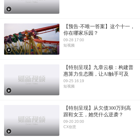
【预告·不唯一答案】这个十一，
你在哪家乐园？
09-28 17:00
短视频
【特别呈现】九章云极：构建普
惠算力生态圈，让AI触手可及
09-25 16:19
短视频
【特别呈现】从欠债300万到高
跟鞋女王，她凭什么逆袭？
09-20 20:00
CX创意