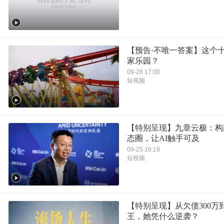
【预告·不唯一答案】这个
家乐园？
09-28 17:00
短视频
【特别呈现】九章云极：构
态圈，让AI触手可及
09-25 16:19
短视频
【特别呈现】从欠债300万
王，她凭什么逆袭？