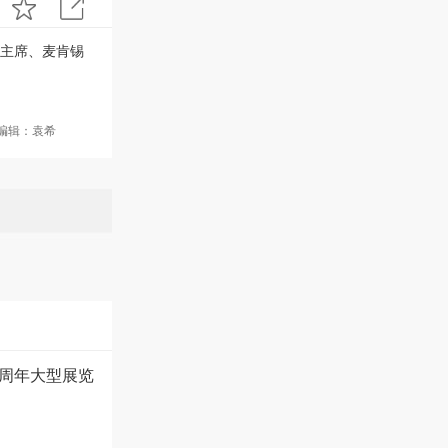
主席、麦肯锡
编辑：袁希
0周年大型展览