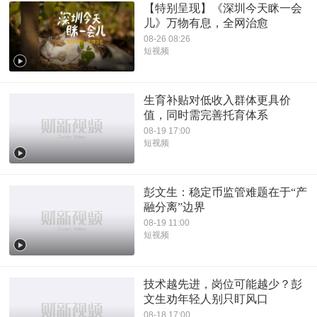
【特别呈现】《深圳今天眯一会
儿》万物有息，全网治愈
08-26 08:26
短视频
生育补贴对低收入群体更具价
值，同时需完善托育体系
08-19 17:00
短视频
彭文生：稳定币监管难题在于“产
融分离”边界
08-19 11:00
短视频
技术越先进，岗位可能越少？彭
文生劝年轻人别只盯风口
08-18 17:00