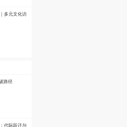
｜多元文化访
破路径
盘：代际跃迁与