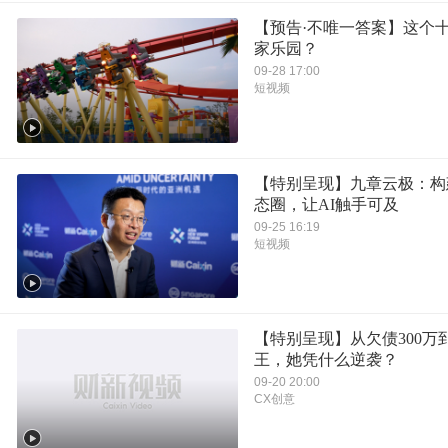
【预告·不唯一答案】这个
家乐园？
09-28 17:00
短视频
【特别呈现】九章云极：构
态圈，让AI触手可及
09-25 16:19
短视频
【特别呈现】从欠债300万
王，她凭什么逆袭？
09-20 20:00
CX创意