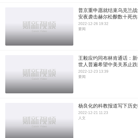
普京重申愿就结束乌克兰战
安夜袭击赫尔松酿数十死伤
2022-12-26 19:32
要闻
王毅应约同布林肯通话：新
世人普遍希望中美关系止跌
2022-12-23 13:39
要闻
杨良化的科教报道写下历史
2022-12-21 11:23
人文