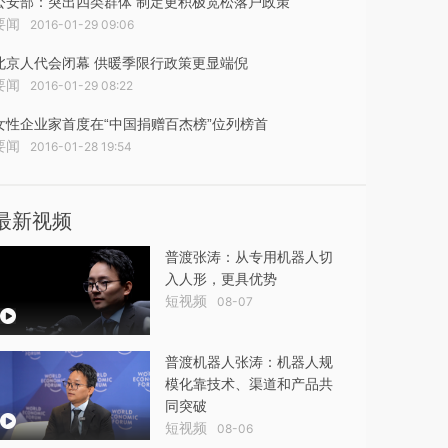
公安部：突出四类群体 制定更积极宽松落户政策
要闻
2016-01-29 09:06
北京人代会闭幕 供暖季限行政策更显端倪
要闻
2016-01-29 08:22
女性企业家首度在“中国捐赠百杰榜”位列榜首
要闻
2016-01-28 19:54
最新视频
普渡张涛：从专用机器人切
入人形，更具优势
短视频
08-07
普渡机器人张涛：机器人规
模化靠技术、渠道和产品共
同突破
短视频
08-06