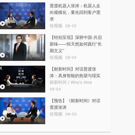
普渡机器人张涛：机器人走
向规模化，要先回到客户需
求
短视频
08-05
【特别呈现】深耕中国·共启
新味——恒天然如何践行“长
期主义”
短视频
08-04
【财新时间】对话普渡张
涛：具身智能的热望与现实
财新时间 / Who's time
08-04
【预告】《财新时间》对话
普渡张涛
短视频
08-03