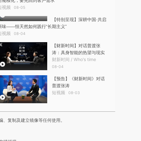
向规模化，要先回到客户需求
短视频
08-05
【特别呈现】深耕中国·共启
新味——恒天然如何践行“长期主义”
短视频
08-04
【财新时间】对话普渡张
涛：具身智能的热望与现实
财新时间 / Who's time
08-04
【预告】《财新时间》对话
普渡张涛
短视频
08-03
编、复制及建立镜像等任何使用。