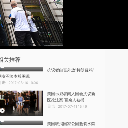
相关推荐
抗议者白宫外放“特朗普鸡”
网友召唤本尊围观
目击
2017-08-10 19:00
美国示威者闯入国会抗议新
医改法案 百余人被捕
目击
2017-07-11 15:49
美国取消国家公园瓶装水禁