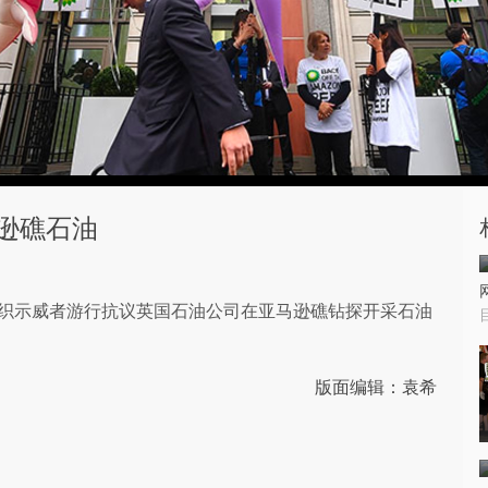
逊礁石油
平”组织示威者游行抗议英国石油公司在亚马逊礁钻探开采石油
版面编辑：袁希