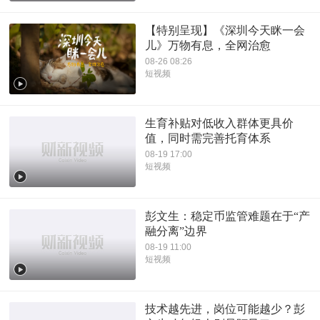
【特别呈现】《深圳今天眯一会
儿》万物有息，全网治愈
08-26 08:26
短视频
生育补贴对低收入群体更具价
值，同时需完善托育体系
08-19 17:00
短视频
彭文生：稳定币监管难题在于“产
融分离”边界
08-19 11:00
短视频
技术越先进，岗位可能越少？彭