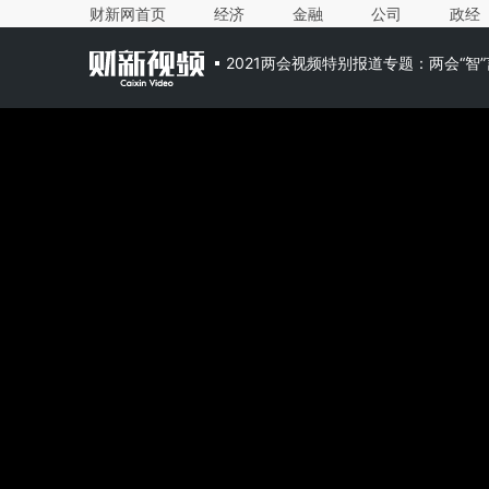
财新网首页
经济
金融
公司
政经
2021两会视频特别报道专题：两会“智”