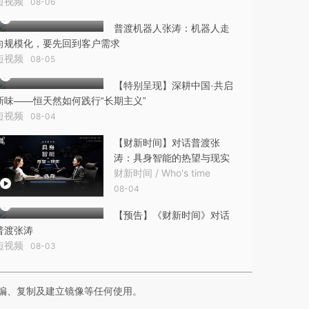
短视频
08-06
普渡机器人张涛：机器人走
向规模化，要先回到客户需求
短视频
08-05
【特别呈现】深耕中国·共启
新味——恒天然如何践行“长期主义”
短视频
08-04
【财新时间】对话普渡张
涛：具身智能的热望与现实
财新时间 / Who's time
08-04
【预告】《财新时间》对话
普渡张涛
短视频
08-03
编、复制及建立镜像等任何使用。