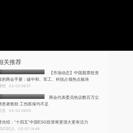
相关推荐
【市场动态】中国股票投资
者的两会手册：碳中和、军工、科技占领热点板块
财经
03-03 09:37
两会代表委员热议数百万尘
肺患者救助 工伤医保均不足
民生
03-03 09:00
屠光绍：“十四五”中国ESG投资将更强大更有活力
ESG30人
03-02 14:48