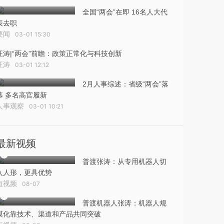
全国“两会”在即 16名人大代
表去职
要闻
03-01 15:30
汪涛|“两会”前瞻：政策正常化与科技创新
汪涛
03-01 12:12
2月人事综述：省级“两会”落
幕 多名高官履新
人事观察
03-01 10:21
最新视频
普渡张涛：从专用机器人切
入人形，更具优势
短视频
08-07
普渡机器人张涛：机器人规
模化靠技术、渠道和产品共同突破