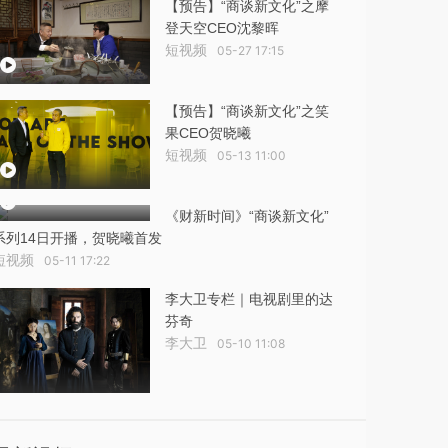
【预告】“商谈新文化”之摩
登天空CEO沈黎晖
短视频
05-27 17:15
【预告】“商谈新文化”之笑
果CEO贺晓曦
短视频
05-13 11:00
《财新时间》“商谈新文化”
系列14日开播，贺晓曦首发
短视频
05-11 17:22
李大卫专栏｜电视剧里的达
芬奇
李大卫
05-10 11:08