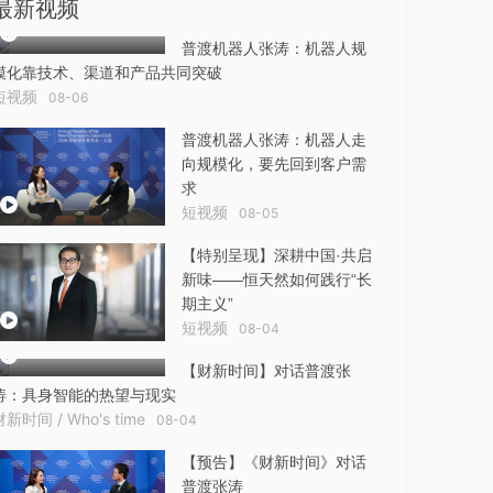
最新视频
普渡机器人张涛：机器人规
模化靠技术、渠道和产品共同突破
短视频
08-06
普渡机器人张涛：机器人走
向规模化，要先回到客户需
求
短视频
08-05
【特别呈现】深耕中国·共启
新味——恒天然如何践行“长
期主义”
短视频
08-04
【财新时间】对话普渡张
涛：具身智能的热望与现实
财新时间 / Who's time
08-04
【预告】《财新时间》对话
普渡张涛