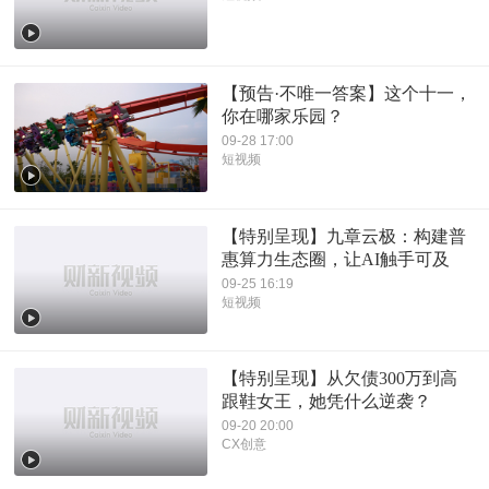
【预告·不唯一答案】这个十一，
你在哪家乐园？
09-28 17:00
短视频
【特别呈现】九章云极：构建普
惠算力生态圈，让AI触手可及
09-25 16:19
短视频
【特别呈现】从欠债300万到高
跟鞋女王，她凭什么逆袭？
09-20 20:00
CX创意