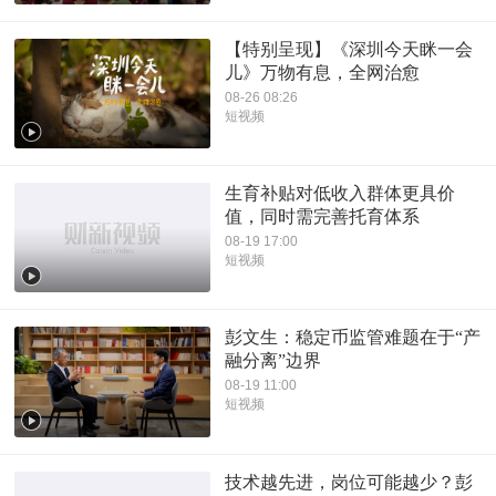
【特别呈现】《深圳今天眯一会
儿》万物有息，全网治愈
08-26 08:26
短视频
生育补贴对低收入群体更具价
值，同时需完善托育体系
08-19 17:00
短视频
彭文生：稳定币监管难题在于“产
融分离”边界
08-19 11:00
短视频
技术越先进，岗位可能越少？彭