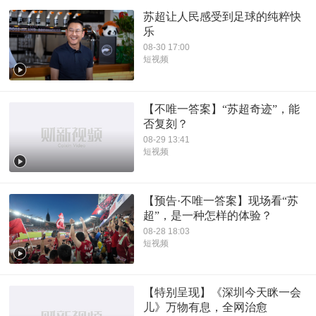
苏超让人民感受到足球的纯粹快
乐
08-30 17:00
短视频
【不唯一答案】“苏超奇迹”，能
否复刻？
08-29 13:41
短视频
【预告·不唯一答案】现场看“苏
超”，是一种怎样的体验？
08-28 18:03
短视频
【特别呈现】《深圳今天眯一会
儿》万物有息，全网治愈