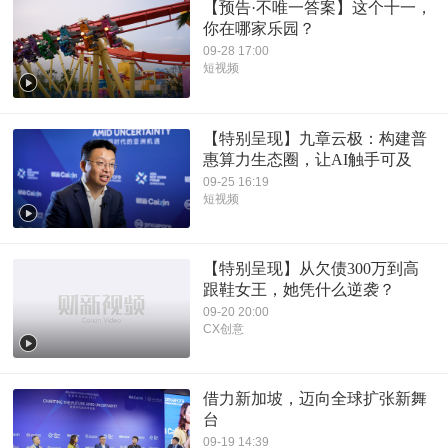
【预告·不唯一答案】这个十一，
你在哪家乐园？
09-28 17:00
短视频
【特别呈现】九章云极：构建普
惠算力生态圈，让AI触手可及
09-25 16:19
短视频
【特别呈现】从欠债300万到高
跟鞋女王，她凭什么逆袭？
09-20 20:00
CX创意
借力新加坡，迈向全球扩张新舞
台
09-19 14:39