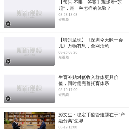
【预告·不唯一答案】现场看“苏
超”，是一种怎样的体验？
08-28 18:03
短视频
【特别呈现】《深圳今天眯一会
儿》万物有息，全网治愈
08-26 08:26
短视频
生育补贴对低收入群体更具价
值，同时需完善托育体系
08-19 17:00
短视频
彭文生：稳定币监管难题在于“产
融分离”边界
08-19 11:00