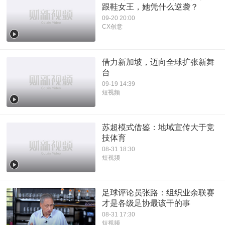
跟鞋女王，她凭什么逆袭？
09-20 20:00
CX创意
借力新加坡，迈向全球扩张新舞
台
09-19 14:39
短视频
苏超模式借鉴：地域宣传大于竞
技体育
08-31 18:30
短视频
足球评论员张路：组织业余联赛
才是各级足协最该干的事
08-31 17:30
短视频