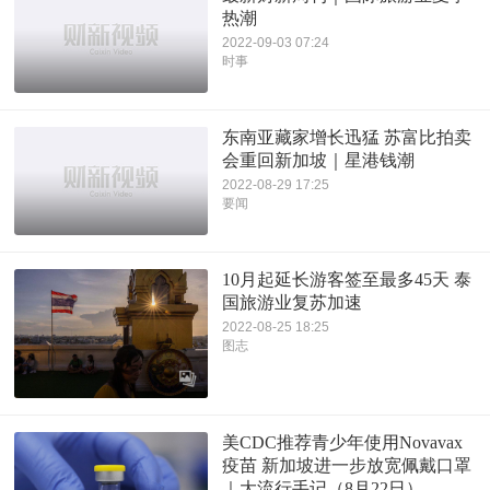
热潮
2022-09-03 07:24
时事
东南亚藏家增长迅猛 苏富比拍卖
会重回新加坡｜星港钱潮
2022-08-29 17:25
要闻
10月起延长游客签至最多45天 泰
国旅游业复苏加速
2022-08-25 18:25
图志
美CDC推荐青少年使用Novavax
疫苗 新加坡进一步放宽佩戴口罩
｜大流行手记（8月22日）