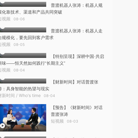
普渡机器人张涛：机器人规
模化靠技术、渠道和产品共同突破
短视频
08-06
普渡机器人张涛：机器人走
向规模化，要先回到客户需求
短视频
08-05
【特别呈现】深耕中国·共启
新味——恒天然如何践行“长期主义”
短视频
08-04
【财新时间】对话普渡张
涛：具身智能的热望与现实
财新时间 / Who's time
08-04
【预告】《财新时间》对话
普渡张涛
短视频
08-03