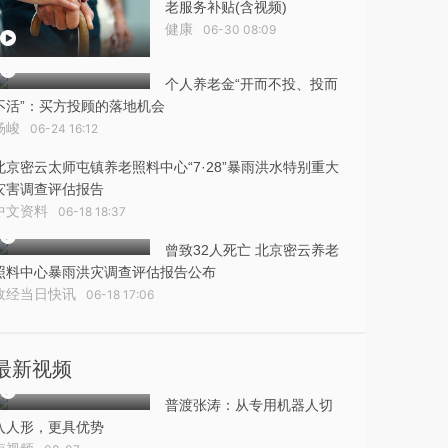
老服务补贴(含视频)
健康
06-30 08:09
个人养老金“开而不投、投而
不活”：买方投顾的落地机会
杨峻
06-24 16:12
北京密云太师屯镇养老照料中心“7·28”暴雨洪水特别重大
灾害调查评估报告
中文资料
06-18 18:37
曾致32人死亡 北京密云养老
照料中心暴雨洪灾调查评估报告公布
政经当日快讯
06-18 17:06
最新视频
普渡张涛：从专用机器人切
入人形，更具优势