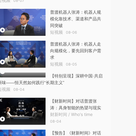
短视频
08-07
普渡机器人张涛：机器人规
模化靠技术、渠道和产品共
同突破
短视频
08-06
普渡机器人张涛：机器人走
向规模化，要先回到客户需
求
短视频
08-05
【特别呈现】深耕中国·共启
新味——恒天然如何践行“长期主义”
短视频
08-04
【财新时间】对话普渡张
涛：具身智能的热望与现实
财新时间 / Who's time
08-04
【预告】《财新时间》对话