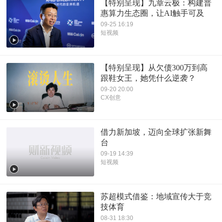
【特别呈现】九章云极：构建普
惠算力生态圈，让AI触手可及
09-25 16:19
短视频
【特别呈现】从欠债300万到高
跟鞋女王，她凭什么逆袭？
09-20 20:00
CX创意
借力新加坡，迈向全球扩张新舞
台
09-19 14:39
短视频
苏超模式借鉴：地域宣传大于竞
技体育
08-31 18:30