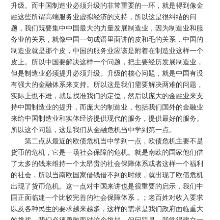
升级。而中国制造业必须升级的非常重要的一环，就是得到像金
融这些所谓高端服务业虚拟经济的支持，所以这是很纠结的问
题，我们既要集中中国最大的力量发展制造业，因为制造业和服
务业的关系，就像中国一句成语里面讲的皮和毛的关系，中国的
制造业就是那个皮，中国的服务业应该是附着在制造业这样一个
皮上。所以中国要解决这样一个问题，把主要经历发展制造业，
但是制造业必须提升必须升级。升级的核心问题，就是中国有没
有强大的金融体系来支持。所以这是我们需要解决两难的问题，
实际上也不难，就是找准我们的定位，然后以庞大的金融业来支
持中国制造业的提升，而庞大的制造业，包括我们国外的金融业
来给中国制造业和实体经济提供现代的服务，提供最好的服务。
所以这个问题，这是我们从金融危机当中学到第一点。
第二点从最近的欧债危机当中学到一点，欧债危机主要不是
货币的危机，它是一场社会保障的危机。就是南欧的国家他们借
了太多的钱来维持一个太昂贵的社会保障体系或者这样一个福利
的社会，所以当南欧国家借钱借不到的时候，就出现了欧债危机
出现了货币危机。这一点对中国来讲也是很重要的启示，我们中
国正面临建一个比较完善的社会保障体系，；老百姓对收入要求
以及各种民生的要求越来越多，这样的需求是我们政府面临重大
的挑战，我们必须勇敢面对这个挑战。但问题是，我觉得建立一