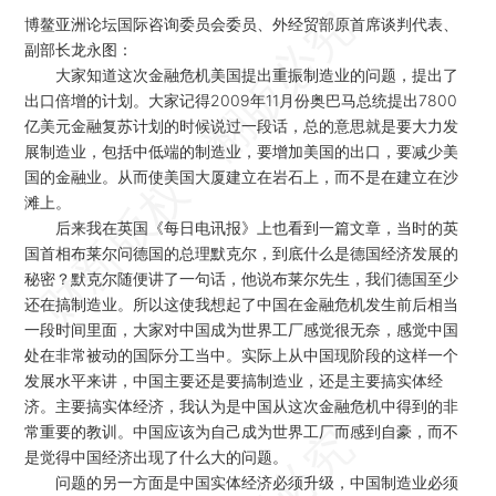
博鳌亚洲论坛国际咨询委员会委员、外经贸部原首席谈判代表、
副部长龙永图：
大家知道这次金融危机美国提出重振制造业的问题，提出了
出口倍增的计划。大家记得2009年11月份奥巴马总统提出7800
亿美元金融复苏计划的时候说过一段话，总的意思就是要大力发
展制造业，包括中低端的制造业，要增加美国的出口，要减少美
国的金融业。从而使美国大厦建立在岩石上，而不是在建立在沙
滩上。
后来我在英国《每日电讯报》上也看到一篇文章，当时的英
国首相布莱尔问德国的总理默克尔，到底什么是德国经济发展的
秘密？默克尔随便讲了一句话，他说布莱尔先生，我们德国至少
还在搞制造业。所以这使我想起了中国在金融危机发生前后相当
一段时间里面，大家对中国成为世界工厂感觉很无奈，感觉中国
处在非常被动的国际分工当中。实际上从中国现阶段的这样一个
发展水平来讲，中国主要还是要搞制造业，还是主要搞实体经
济。主要搞实体经济，我认为是中国从这次金融危机中得到的非
常重要的教训。中国应该为自己成为世界工厂而感到自豪，而不
是觉得中国经济出现了什么大的问题。
问题的另一方面是中国实体经济必须升级，中国制造业必须