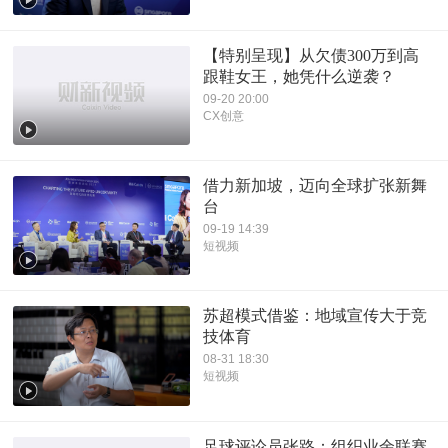
【特别呈现】从欠债300万到高
跟鞋女王，她凭什么逆袭？
09-20 20:00
CX创意
借力新加坡，迈向全球扩张新舞
台
09-19 14:39
短视频
苏超模式借鉴：地域宣传大于竞
技体育
08-31 18:30
短视频
足球评论员张路：组织业余联赛