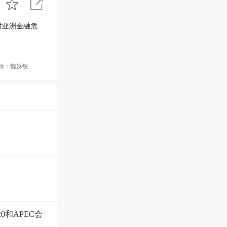
对亚洲金融危
辑：魏姝敏
0和APEC会