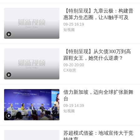
【特别呈现】九章云极：构建普
惠算力生态圈，让AI触手可及
09-25 16:19
短视频
【特别呈现】从欠债300万到高
跟鞋女王，她凭什么逆袭？
09-20 20:00
CX创意
借力新加坡，迈向全球扩张新舞
台
09-19 14:39
短视频
苏超模式借鉴：地域宣传大于竞
技体育