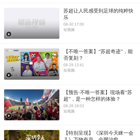
苏超让人民感受到足球的纯粹快
乐
08-30 17:00
短视频
【不唯一答案】“苏超奇迹”，能
否复刻？
08-29 13:41
短视频
【预告·不唯一答案】现场看“苏
超”，是一种怎样的体验？
08-28 18:03
短视频
【特别呈现】《深圳今天眯一会
儿》万物有息，全网治愈