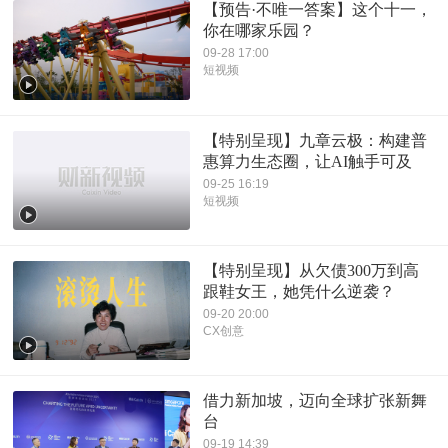
【预告·不唯一答案】这个十一，
你在哪家乐园？
09-28 17:00
短视频
【特别呈现】九章云极：构建普
惠算力生态圈，让AI触手可及
09-25 16:19
短视频
【特别呈现】从欠债300万到高
跟鞋女王，她凭什么逆袭？
09-20 20:00
CX创意
借力新加坡，迈向全球扩张新舞
台
09-19 14:39