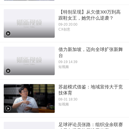
【特别呈现】从欠债300万到高
跟鞋女王，她凭什么逆袭？
09-20 20:00
CX创意
借力新加坡，迈向全球扩张新舞
台
09-19 14:39
短视频
苏超模式借鉴：地域宣传大于竞
技体育
08-31 18:30
短视频
足球评论员张路：组织业余联赛