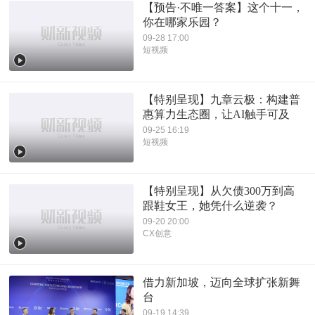
【预告·不唯一答案】这个十一，
你在哪家乐园？
09-28 17:00
短视频
【特别呈现】九章云极：构建普
惠算力生态圈，让AI触手可及
09-25 16:19
短视频
【特别呈现】从欠债300万到高
跟鞋女王，她凭什么逆袭？
09-20 20:00
CX创意
借力新加坡，迈向全球扩张新舞
台
09-19 14:39