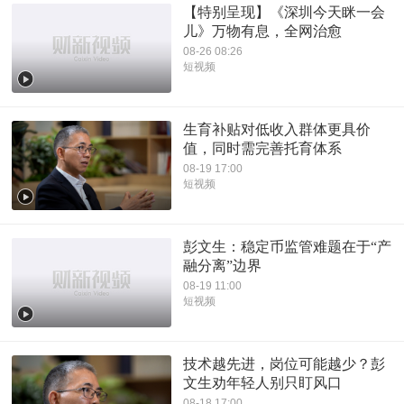
【特别呈现】《深圳今天眯一会
儿》万物有息，全网治愈
08-26 08:26
短视频
生育补贴对低收入群体更具价
值，同时需完善托育体系
08-19 17:00
短视频
彭文生：稳定币监管难题在于“产
融分离”边界
08-19 11:00
短视频
技术越先进，岗位可能越少？彭
文生劝年轻人别只盯风口
08-18 17:00