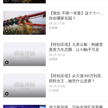
【预告·不唯一答案】这个十一，
你在哪家乐园？
09-28 17:00
短视频
【特别呈现】九章云极：构建普
惠算力生态圈，让AI触手可及
09-25 16:19
短视频
【特别呈现】从欠债300万到高
跟鞋女王，她凭什么逆袭？
09-20 20:00
CX创意
借力新加坡，迈向全球扩张新舞