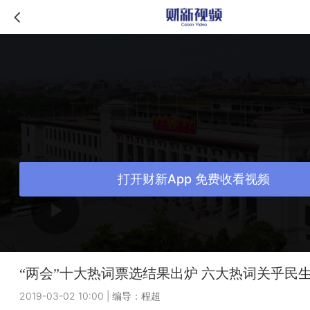
打开财新App 免费收看视频
“两会”十大热词票选结果出炉 六大热词关乎民
2019-03-02 10:00
|
编导：程超