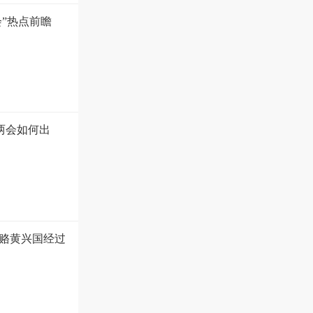
会”热点前瞻
两会如何出
赂黄兴国经过