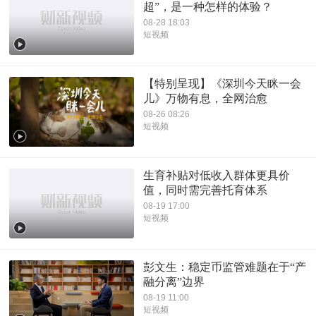
超”，是一种怎样的体验？
08-28 18:03
短视频
【特别呈现】《深圳今天眯一会
儿》万物有息，全网治愈
08-26 08:26
短视频
生育补贴对低收入群体更具价
值，同时需完善托育体系
08-19 17:00
短视频
彭文生：稳定币监管难题在于“产
融分离”边界
08-19 11:00
短视频