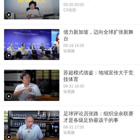
09-20 20:00
CX创意
借力新加坡，迈向全球扩张新舞
台
09-19 14:39
短视频
苏超模式借鉴：地域宣传大于竞
技体育
08-31 18:30
短视频
足球评论员张路：组织业余联赛
才是各级足协最该干的事
08-31 17:30
短视频