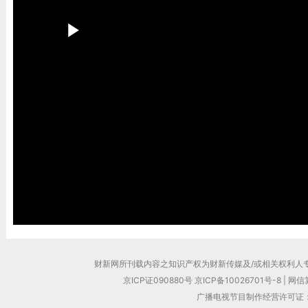
财新网所刊载内容之知识产权为财新传媒及/或相关权利人
京ICP证090880号
京ICP备10026701号-8
|
网信算
广播电视节目制作经营许可证：