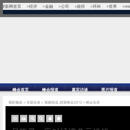
财新网首页
经济
金融
公司
政经
环科
世界
mi
峰会首页
峰会报道
嘉宾访谈
图片报道
视听频道
>
专题实体
>
视频报道_财新峰会2012
>
峰会实录