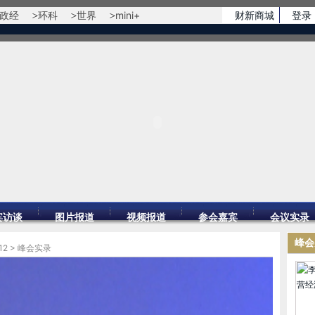
政经
环科
世界
mini+
财新商城
登录
宾访谈
图片报道
视频报道
参会嘉宾
会议实录
峰会
12
>
峰会实录