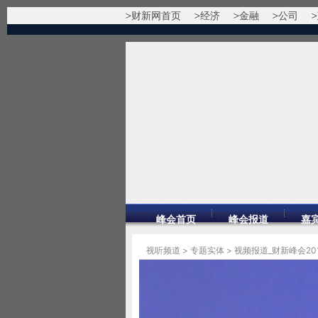
财新网首页
经济
金融
公司
峰会首页
峰会报道
嘉
视听频道
>
专题实体
>
视频报道_财新峰会20