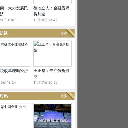
阁：大力发展民
德地立人：金融脱媒
济
将加速
20日 12:03
11月19日 13:42
访谈
更多
税改革理顺经济
王正华：专注低价航
空
9日 13:24
11月17日 20:20
时讯
更多