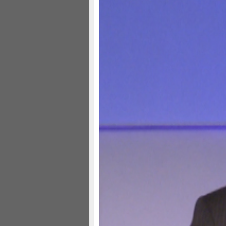
钱颖一：创新为经济带来
财新记者 林栋
2012年11月16日 15:02
页岩气革命改变能源图景，中国创新能力仍
我也想说一个观点，当我们思考答
领域中思考因素和答案。但是有时候
因素。其中一个原因，是创新可能带
我在这里举一个例子，来说明在世
融、政治之外，还有创新带来的变化
就在这星期一，11月12日，国际能
拉伯成为石油产量最多的国家，在20
并成为能源净出口国。
那什么引起了这么大的可能变化呢？
会带来意想不到的变化。中国是除美
是，我们目前还没有掌握开采技术。