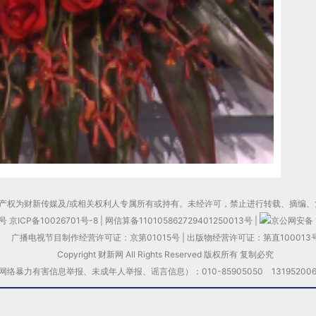
产权为财新传媒及/或相关权利人专属所有或持有。未经许可，禁止进行转载、摘编、
0号
京ICP备10026701号-8
|
网信算备110105862729401250013号
|
京公网安备 1
广播电视节目制作经营许可证：京第01015号
|
出版物经营许可证：第直100013
Copyright 财新网 All Rights Reserved 版权所有 复制必究
力有害信息举报、未成年人举报、谣言信息）：010-85905050 13195200605 举报