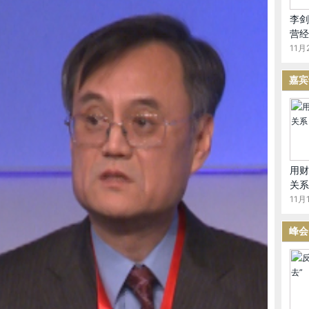
惊喜
李剑
营经
显薄弱
11月
嘉宾
案的时候，我们容易在我们熟悉的领域，经济领域、金融
，答案中有很多不确定的因素，我们容易忽视。这种不确定
来的变革。我们往往重视不够。
界经济格局的变局中，最大的不确定因素，除了经济、金
。比如说关于能源，最近关于页岩气页岩油的开采。
用财
关系
源署发布了世界能源前景，预测美国在2017年超过沙特阿
11月1
20年成为天然气净出口国，在2035年实现能源自给自足，
峰会
现在被称之为“页岩气革命”。举这个例子，说明技术创新
国之外另一个页岩气储量最大的国家，这是好消息。坏消息
由此看到，创新是多么的重要，而创新也应该是中国经济在