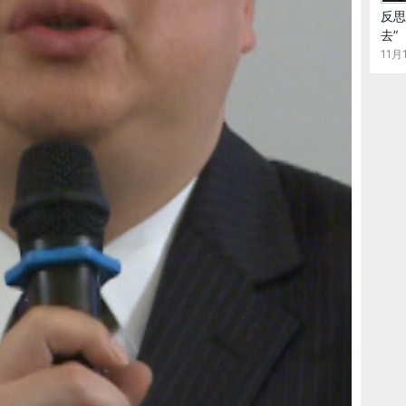
？不够。
反思
去”
11月1