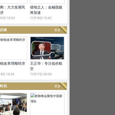
阁：大力发展民
德地立人：金融脱媒
济
将加速
20日 12:03
11月19日 13:42
访谈
更多
税改革理顺经济
王正华：专注低价航
空
9日 13:24
11月17日 20:20
时讯
更多