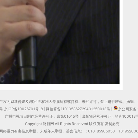
产权为财新传媒及/或相关权利人专属所有或持有。未经许可，禁止进行转载、摘编、
0号
京ICP备10026701号-8
|
网信算备110105862729401250013号
|
京公网安备 1
广播电视节目制作经营许可证：京第01015号
|
出版物经营许可证：第直100013
Copyright 财新网 All Rights Reserved 版权所有 复制必究
力有害信息举报、未成年人举报、谣言信息）：010-85905050 13195200605 举报