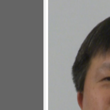
沈明高：危机代价尚不足
见习记者 杨楚
2012年11月16日 19:19
问题引而不发的成本可能更加高昂
花旗银行大中华区首席经济学家 
现在全球债务危机，欧洲或者美国
危机爆发过程本身就是一个危机。因
新的票据，都可以在某种程度上都可
看，这是一个非常痛苦的过程，或者
当然这方面，对于政府来讲有两大
二、可能就会导致社会动荡；还有第
机引而不发，或者引而不能发的原因
从欧洲到美国、到日本，我觉得中
度振动的可能性更小，什么时候放弃
终意识到过去措施都是徒劳的。我个