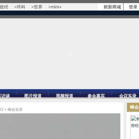
政经
环科
世界
mini+
财新商城
登录
宾访谈
图片报道
视频报道
参会嘉宾
会议实录
峰会
12
>
峰会实录