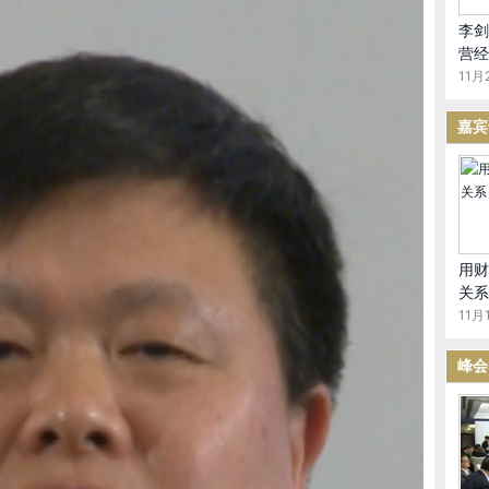
够
李剑
营经
11月
嘉宾
沈明高:
的债务危机，最大的原因就是我们不能让危机爆发，不让
为必须把危机爆发的影响因素往后推，你增加新的贷款、发
以推迟危机，但是危机本身还是存在的，从股票市场反应来
对很多国家来讲，实际上，让危机发生不见得是坏事。
用财
关系
问题，第一、你让主权债务危机发生，银行就会倒；第
11月1
三个救市，即使民选政府也会垮台，这些可能会导致现在危
。
峰会
国在某种程度上也有可能性。从中国来讲，容忍经济大幅
这样的政策，我觉得实际上只有等危机爆发的时候，大家最
人认为，全球几个主要的经济体里里面，至少有一大经济体