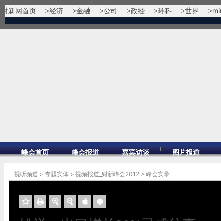
财新网首页
经济
金融
公司
政经
环科
世界
mi
峰会首页
峰会报道
嘉宾访谈
图片报道
视听频道
>
专题实体
>
视频报道_财新峰会2012
>
峰会实录