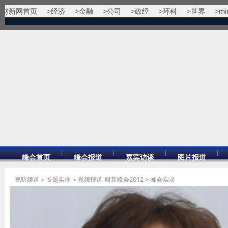
财新网首页
经济
金融
公司
政经
环科
世界
mi
峰会首页
峰会报道
嘉宾访谈
图片报道
视听频道
>
专题实体
>
视频报道_财新峰会2012
>
峰会实录