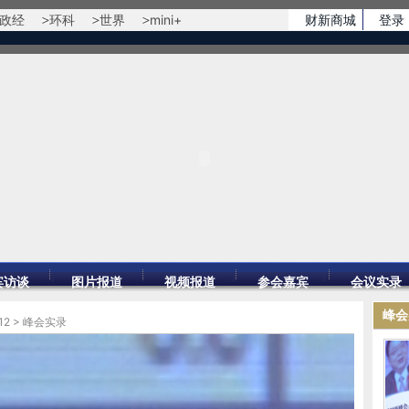
政经
环科
世界
mini+
财新商城
登录
宾访谈
图片报道
视频报道
参会嘉宾
会议实录
峰会
12
>
峰会实录