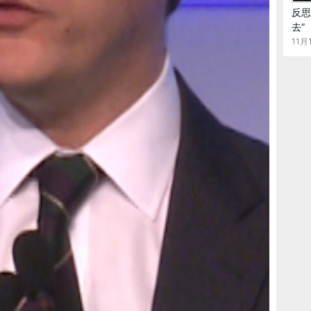
地方都知道如何让高科技和消费相结合。在现今的加利福尼
反思
，还是高科技或中等科技业，都有来自中国的投资。这个图
去”
他49个州，哪些领域反而落后。在右上角，可以看到半导
11月1
业，都是高科技，高价值产业，都是中国企业希望进驻加州
劳动力，人力资源非常贵，高税收，企业必须要高利润盈
，在左下角，在机械制造行业这些领域，像南卡州，德州，
国投资。同时因为我们在做这些数据时，是在对600个项目
国企业是国企还是民企。很多人认为中国对美投资激增，主
不同。80%的投资来自于私营企业或上市公司，有20%的