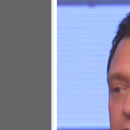
美国加州吸引新型中国投
财新记者 靳晴
2012年11月17日 12:08
荣大聂称，科技和服务行业受欢迎，私企投
荣鼎咨询首席合伙人 荣大聂:
目前中国对美投资达到250亿美元。
图表中蓝色的线描述了利润率最高
中国企业愿意到美国去。我在华盛顿
情况不是这样的。企业在不弄清如何
赚到钱。这才是最主要的动机。
我不知道大家能否看清这张图。这
上。从这些表格可以看出加州吸引中
服务之类的。接下来是休闲娱乐类的
和电影院可能不算高科技产业。但是
技企业，要弄清大众有什么样的反应