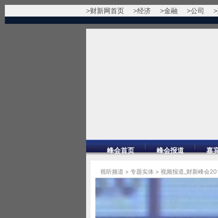
财新网首页
经济
金融
公司
峰会首页
峰会报道
嘉
视听频道
>
专题实体
>
视频报道_财新峰会20