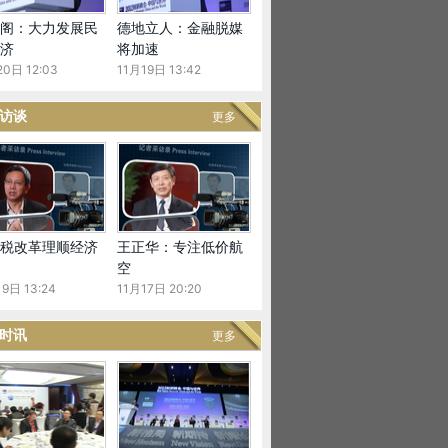
阁：大力发展民
德地立人：金融脱媒
济
将加速
20日 12:03
11月19日 13:42
访谈
更多
税改革理顺经济
王正华：专注低价航
空
9日 13:24
11月17日 20:20
时讯
更多