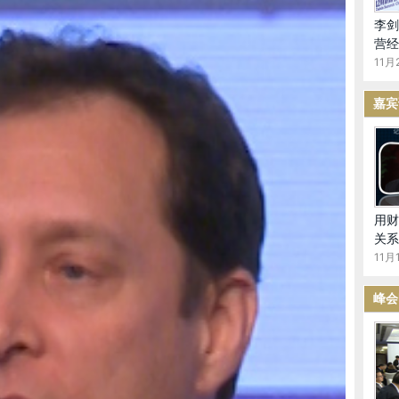
资
李剑
营经
资热情高
11月
嘉宾
预测到2020年这一数额至少将达到2000亿美元。
点的位置在哪里。所以一张图就能让你知道为什么这么多
的同事认为中国的外国直接投资是政府让他们这样来做的。
用财
在美国运营的情况下，是不会那样去做的，除非这么做可以
关系
11月1
些综合报告都是对外公开的，在亚洲学会和荣鼎集团网站
峰会
国投资的领先企业，最热门的都在高科技领域，软件和信息
项目，比如万达实业对AMC的投资。我们通常认为休闲娱乐
吴敬琏提醒我们，要把像电影这种消费服务企业转变成高科
，哪些高票房大卖的，哪些要损失很多钱是非常复杂的。要