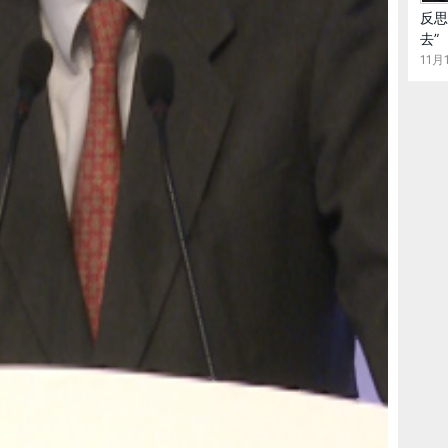
反思
去”
11月1