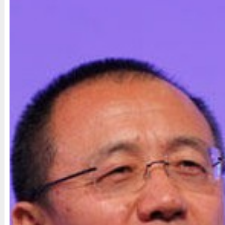
高西庆：跨国投资不应复杂化
财新见习记者 杨楚
2012年11月17日 17:47
将投资重新定义为经济问题
11月16日，中国投资公司有限责任公
高西庆在财新峰会的晚宴上发表主题演讲
外投资过程中积累的经验和遇到的挑战。
他认为，中国海外投资近几年才进入上
些疑虑可以理解，但各方都应避免把投资
中投公司副董事长 高西庆：