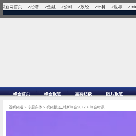
财新网首页
经济
金融
公司
政经
环科
世界
mi
峰会首页
峰会报道
嘉宾访谈
图片报道
视听频道
>
专题实体
>
视频报道_财新峰会2012
>
峰会时讯