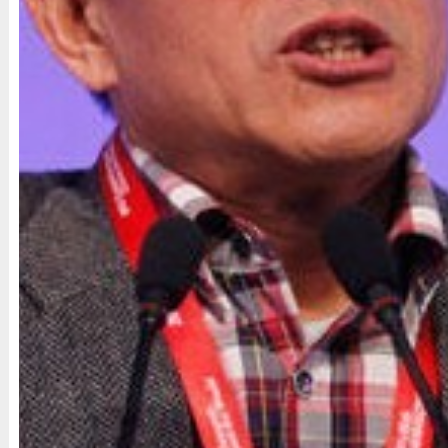
我想对于今天我们来讲，我们希望把所
一个投资的、经济方面的问题，而不是把
的问题不是中国一个国家的专利，很多国
有的发达国家，我们所讲到的多数发达国
时地会碰到一些东西，在发达国家，我们
刚刚开始谈，就会有人跳了出来，不管是
议会的议员们，什么人就出来大声疾呼，
人把我们的国家的好东西拿走。这其实常
考虑。那么我们在这些方面，我们会考虑
关方面的东西，更多地了解人家的媒体是
想的，这样才能把我们的事情做得更好。