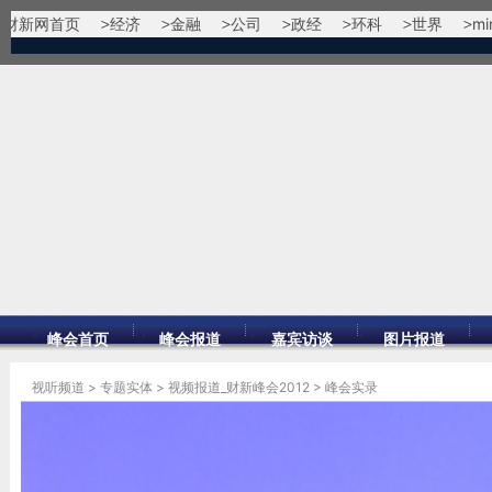
财新网首页
经济
金融
公司
政经
环科
世界
mi
峰会首页
峰会报道
嘉宾访谈
图片报道
视听频道
>
专题实体
>
视频报道_财新峰会2012
>
峰会实录