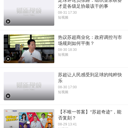
足球评论员张路：组织业余联赛
才是各级足协最该干的事
08-31 17:30
短视频
热议苏超商业化：政府调控与市
场规则如何平衡？
08-30 18:30
短视频
苏超让人民感受到足球的纯粹快
乐
08-30 17:00
短视频
【不唯一答案】“苏超奇迹”，能
否复刻？
08-29 13:41