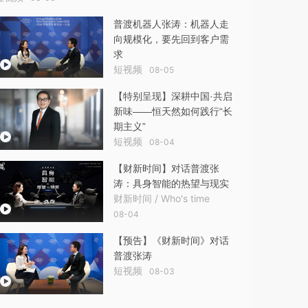
普渡机器人张涛：机器人走
向规模化，要先回到客户需
求
短视频
08-05
【特别呈现】深耕中国·共启
新味——恒天然如何践行“长
期主义”
短视频
08-04
【财新时间】对话普渡张
涛：具身智能的热望与现实
财新时间 / Who's time
08-04
【预告】《财新时间》对话
普渡张涛
短视频
08-03