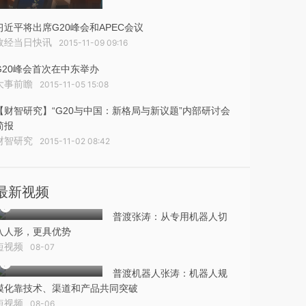
习近平将出席G20峰会和APEC会议
政经当日快讯
2015-11-09 09:16
G20峰会首次在中东举办
大事前瞻
2015-11-05 15:08
【财智研究】“G20与中国：新格局与新议题”内部研讨会
简报
财智研究
2015-11-02 08:42
最新视频
普渡张涛：从专用机器人切
入人形，更具优势
短视频
08-07
普渡机器人张涛：机器人规
模化靠技术、渠道和产品共同突破
短视频
08-06