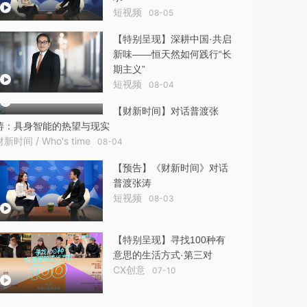
短视频
08-05
【特别呈现】深耕中国·共启
新味——恒天然如何践行“长
期主义”
短视频
08-04
【财新时间】对话普渡张
涛：具身智能的热望与现实
财新时间 / Who's time
08-04
【预告】《财新时间》对话
普渡张涛
短视频
08-03
【特别呈现】寻找100种有
意思的生活方式·第三对
CX创意
07-10