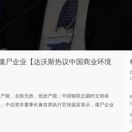
僵尸企业【达沃斯热议中国商业环境
效产能，去除无效、低效产能；中国银联总裁时文朝表
免；中信资本董事长兼首席执行官张懿宸表示，僵尸企业