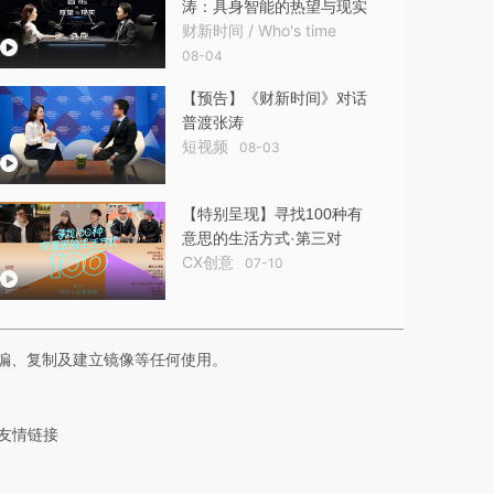
涛：具身智能的热望与现实
财新时间 / Who's time
08-04
【预告】《财新时间》对话
普渡张涛
短视频
08-03
【特别呈现】寻找100种有
意思的生活方式·第三对
CX创意
07-10
编、复制及建立镜像等任何使用。
友情链接