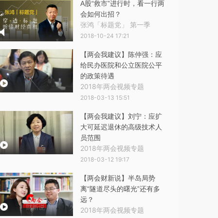
A股“救市”进行时，看一行两
会如何出招？
张鸿「标题党」 第一季
2018-10-24 17:21
【两会我建议】陈仲强：应
给民办医院和公立医院公平
的政策待遇
2018年两会视频专题
2018-03-13 15:51
【两会我建议】刘宁：应扩
大可延迟退休的高级技术人
员范围
2018年两会视频专题
2018-03-12 19:17
【两会财新说】半岛局势
离“隧道尽头的曙光”还有多
远？
2018年两会视频专题