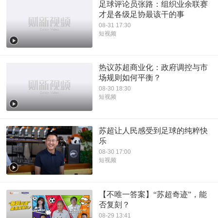
足球评论员张路：组织业余联赛
才是各级足协最该干的事
08-31 17:30
短视频
热议苏超商业化：政府调控与市
场规则如何平衡？
08-30 18:30
短视频
苏超让人民感受到足球的纯粹快
乐
08-30 17:00
短视频
【不唯一答案】“苏超奇迹”，能
否复刻？
08-29 13:41