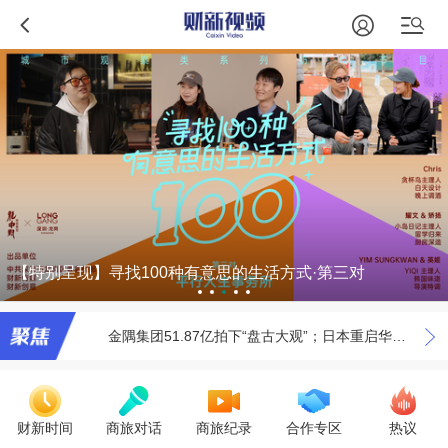
观点|黑色星期一背后的石油大国博弈
中方将制裁对台军售美企；英驻港总领馆雇员在深圳被行拘
【特别呈现】寻找100种有意思的生活方式·第三对
金隅集团51.87亿拍下“盘古大观”；日本重启华为手机销售
美限制本国企业与华为分享5G信息；全球股市上涨
观点|黑色星期一背后的石油大国博弈
财新时间
商旅对话
商旅纪录
合作专区
热议
中方将制裁对台军售美企；英驻港总领馆雇员在深圳被行拘