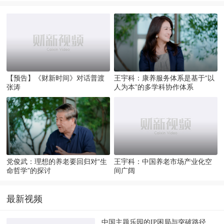
金隅集团51.87亿拍下“盘古大观”；日本重启华为手机销售
美限制本国企业与华为分享5G信息；全球股市上涨
【预告】《财新时间》对话普渡
王宇科：康养服务体系是基于“以
张涛
人为本”的多学科协作体系
王宇科：中国养老市场产业化空
党俊武：理想的养老要回归对“生
间广阔
命哲学”的探讨
最新视频
中国主题乐园的IP困局与突破路径