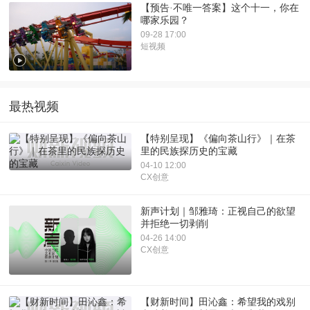
【预告·不唯一答案】这个十一，你在
哪家乐园？
09-28 17:00
短视频
最热视频
【特别呈现】《偏向茶山行》｜在茶
里的民族探历史的宝藏
04-10 12:00
CX创意
新声计划｜邹雅琦：正视自己的欲望
并拒绝一切剥削
04-26 14:00
CX创意
【财新时间】田沁鑫：希望我的戏别