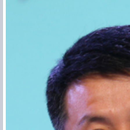
北大光华管理学院院长蔡洪滨表示，国内政策换
性
北京大学光华管理学院院长蔡洪滨：
看过去30年中国的经济增长，经济周
关系。我一个好朋友周立安做一个研究，
和政治的换届有非常明显的关系，如果看中
济增长，基本上就是三字头之后，固定资
长也好马上就会加速，我们换届之后对于
后很多新的领导干部上来，上来就要做一
投资加快几年之后，经济慢慢过热，慢慢
回缩。中国经济增长逢三逢四都经济增长
九就出现问题了，98、08，88不知道是
有一系列的问题。我们大体制是没有周期