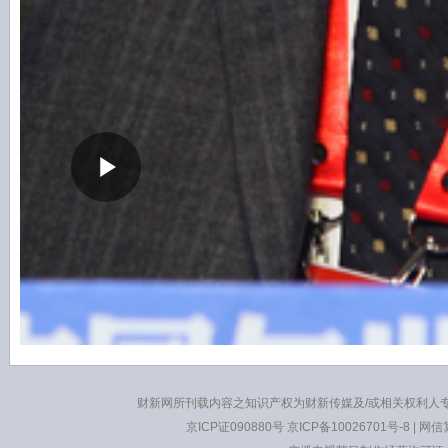
您好（请
登陆
后发表评论，并可同步到腾讯微博和新浪微博）
分享到：
(点亮图标分享)
财新网所刊载内容之知识产权为财新传媒及/或相关权利人
京ICP证090880号
京ICP备10026701号-8
|
网信算