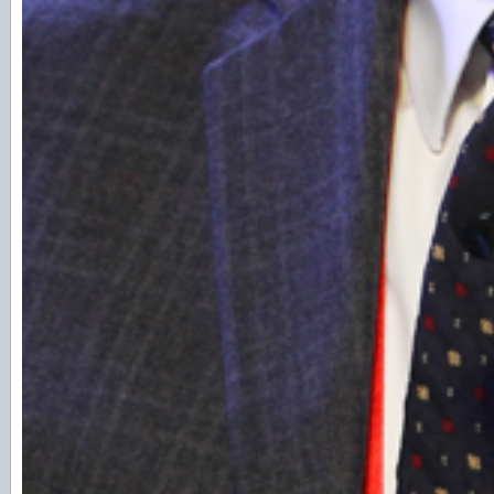
题、产业转移、企业做大做强问题都和统
的统一市场密切相关。经济增长方式的转
依靠投资转移到依靠内部需求，这是形成
想针对这个问题主要开出的药方，劳动收
问题，解决收入不均问题，在我看来这些
有抓住问题根本，不然就是药方是无药可
三年、两年就可以解决的，如果解决不了
不一定有效果。
评论
正在加载评论信息，请稍候..