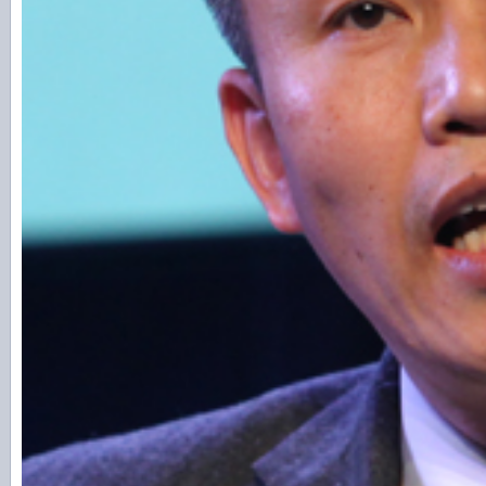
济有影响。
刚才的演讲者说担心中国会不会有改变
些方面没有太大的不确定性。既然是一个
有稳定的周期，非常重要的问题就是一个
方向对于经济的影响，方向也是有很大传承
五”规划，确实指明了很多很好的方向，但
的传承，所指出的所有结构性问题、经济
自主创新问题、企业升级问题、区域平衡问
五”规划里都提出了，这么多年为什么没有
善，这是需要思考的问题。吴老师刚才讲
我用五分钟时间讲继续改革的着眼点。
我们在“十二五”期间需要关注的问题是
全国统一市场。30年市场改革为什么重新
五”的所有结构问题，经济增长结构问题改