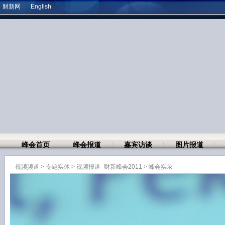
财新网
English
峰会首页
峰会报道
嘉宾访谈
图片报道
视频频道
>
专题实体
>
视频报道_财新峰会2011
>
峰会实录
蔡洪滨：“十二五”需高效全国统
2011年11月11日 21:04